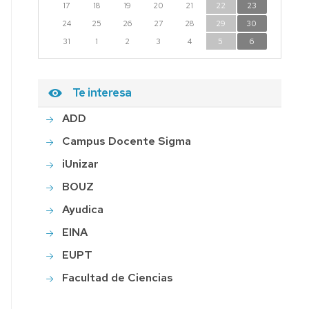
17
18
19
20
21
22
23
24
25
26
27
28
29
30
31
1
2
3
4
5
6
Te interesa
ADD
Campus Docente Sigma
iUnizar
BOUZ
Ayudica
EINA
EUPT
Facultad de Ciencias