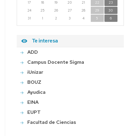
17
18
19
20
21
22
23
24
25
26
27
28
29
30
31
1
2
3
4
5
6
Te interesa
ADD
Campus Docente Sigma
iUnizar
BOUZ
Ayudica
EINA
EUPT
Facultad de Ciencias