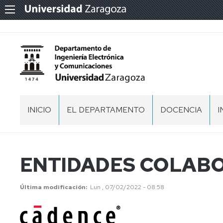
INICIO
EL DEPARTAMENTO
DOCENCIA
I
PRESENTACIÓN
DOCENCIA
EN
GRADOS
ORGANIZACIÓN
EQUIPO
ENTIDADES COLAB
Y
DIRECCIÓN
D
MÁSTERES
I
ESPACIOS
NORMATIVA
COMISION
RECINTOS
Última modificación
Lun , 07/02/2022 - 08:58
PERMANENTE
ACTAS,
MEMORIAS
MEMORIAS
RECINTOS
DEL
T
Y
COORDINADORES
DEPARTAMENTO
DOCUMENTOS
DE