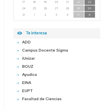
17
18
19
20
21
22
23
24
25
26
27
28
29
30
31
1
2
3
4
5
6
Te interesa
ADD
Campus Docente Sigma
iUnizar
BOUZ
Ayudica
EINA
EUPT
Facultad de Ciencias