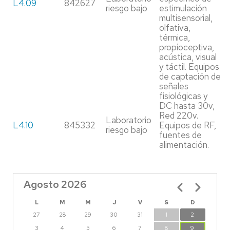
L4.09
842627
riesgo bajo
estimulación
multisensorial,
olfativa,
térmica,
propioceptiva,
acústica, visual
y táctil. Equipos
de captación de
señales
fisiológicas y
DC hasta 30v,
Red 220v.
Laboratorio
L4.10
845332
Equipos de RF,
riesgo bajo
fuentes de
alimentación.
Agosto 2026
Paginación
L
M
M
J
V
S
D
27
28
29
30
31
1
2
3
4
5
6
7
8
9