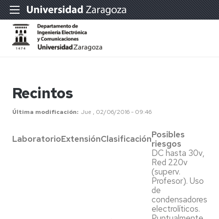
Recintos
Última modificación
Jue , 02/06/2016 - 09:46
Posibles
Laboratorio
Extensión
Clasificación
riesgos
DC hasta 30v,
Red 220v
(superv.
Profesor). Uso
de
condensadores
electrolíticos.
Puntualmente