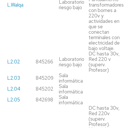
Laboratorio
L.Walqa
transformadores
riesgo bajo
con bornes a
220v y
actividades en
que se
conectan
terminales con
electricidad de
bajo voltaje.
DC hasta 30v,
Laboratorio
Red 220 v
L2.02
845266
riesgo bajo
(superv.
Profesor)
Sala
L2.03
845209
informática
Sala
L2.04
845202
informática
Sala
L2.05
842698
informática
DC hasta 30v,
Red 220v
(superv.
Profesor).