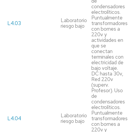
de
condensadores
electrolíticos.
Puntualmente
Laboratorio
L4.03
transformadores
riesgo bajo
con bornes a
220v y
actividades en
que se
conectan
terminales con
electricidad de
bajo voltaje.
DC hasta 30v,
Red 220v
(superv.
Profesor). Uso
de
condensadores
electrolíticos.
Puntualmente
Laboratorio
L4.04
transformadores
riesgo bajo
con bornes a
220v y