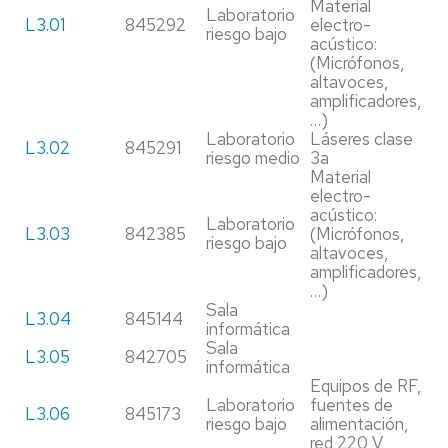
Material
Laboratorio
L3.01
845292
electro-
riesgo bajo
acústico:
(Micrófonos,
altavoces,
amplificadores,
…)
Laboratorio
Láseres clase
L3.02
845291
riesgo medio
3a
Material
electro-
acústico:
Laboratorio
L3.03
842385
(Micrófonos,
riesgo bajo
altavoces,
amplificadores,
…)
Sala
L3.04
845144
informática
Sala
L3.05
842705
informática
Equipos de RF,
Laboratorio
fuentes de
L3.06
845173
riesgo bajo
alimentación,
red 220 V