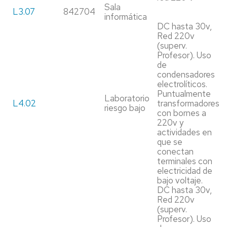
Sala
L3.07
842704
informática
DC hasta 30v,
Red 220v
(superv.
Profesor). Uso
de
condensadores
electrolíticos.
Puntualmente
Laboratorio
L4.02
transformadores
riesgo bajo
con bornes a
220v y
actividades en
que se
conectan
terminales con
electricidad de
bajo voltaje.
DC hasta 30v,
Red 220v
(superv.
Profesor). Uso