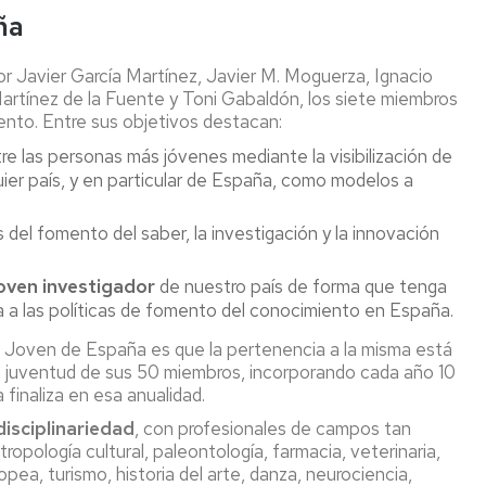
ña
Javier García Martínez, Javier M. Moguerza, Ignacio
artínez de la Fuente y Toni Gabaldón, los siete miembros
nto. Entre sus objetivos destacan:
e las personas más jóvenes mediante la visibilización de
ier país, y en particular de España, como modelos a
s del fomento del saber, la investigación y la innovación
joven investigador
de nuestro país de forma que tenga
ma a las políticas de fomento del conocimiento en España.
ia Joven de España es que la pertenencia a la misma está
 la juventud de sus 50 miembros, incorporando cada año 10
finaliza en esa anualidad.
disciplinariedad
, con profesionales de campos tan
tropología cultural, paleontología, farmacia, veterinaria,
uropea, turismo, historia del arte, danza, neurociencia,