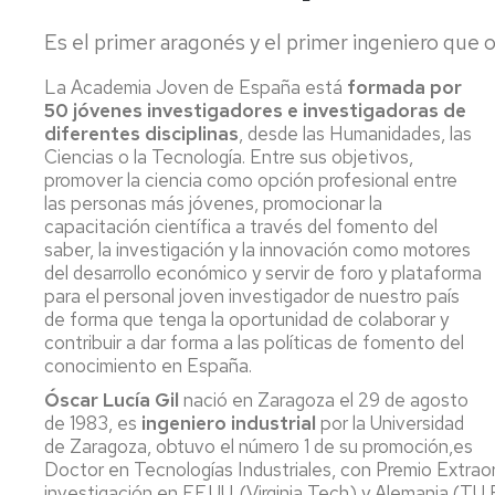
AREA
CONSEJO
Es el primer aragonés y el primer ingeniero que 
ENTIDADES
DE
COLABORADORAS
CONSEJO
DEPARTAMENTO
La Academia Joven de España está
formada por
DEPARTAMENTO
50 jóvenes investigadores e investigadoras de
IMPRESOS
COMISIÓN
diferentes disciplinas
PERMANENTE
, desde las Humanidades, las
Ciencias o la Tecnología. Entre sus objetivos,
promover la ciencia como opción profesional entre
las personas más jóvenes, promocionar la
capacitación científica a través del fomento del
saber, la investigación y la innovación como motores
del desarrollo económico y servir de foro y plataforma
para el personal joven investigador de nuestro país
de forma que tenga la oportunidad de colaborar y
contribuir a dar forma a las políticas de fomento del
conocimiento en España.
Óscar Lucía Gil
nació en Zaragoza el 29 de agosto
de 1983, es
ingeniero industrial
por la Universidad
de Zaragoza, obtuvo el número 1 de su promoción,es
Doctor en Tecnologías Industriales, con Premio Extraor
investigación en EE.UU. (Virginia Tech) y Alemania (TU B