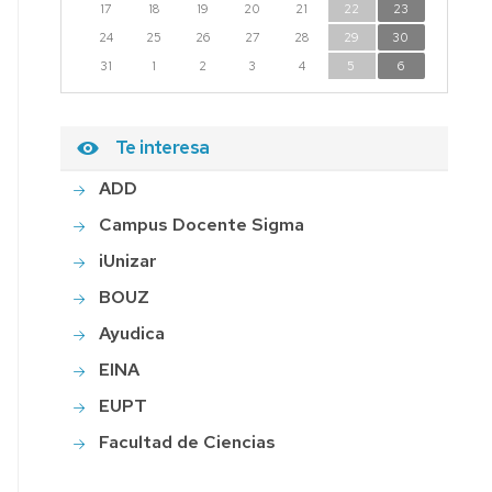
17
18
19
20
21
22
23
24
25
26
27
28
29
30
31
1
2
3
4
5
6
Te interesa
ADD
Campus Docente Sigma
iUnizar
BOUZ
Ayudica
EINA
EUPT
Facultad de Ciencias