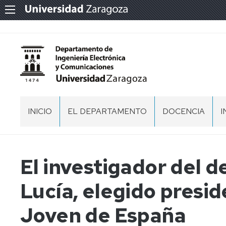
INICIO
EL DEPARTAMENTO
DOCENCIA
I
PRESENTACIÓN
DOCENCIA
EN
GRADOS
ORGANIZACIÓN
EQUIPO
El investigador del 
Y
DIRECCIÓN
D
MÁSTERES
I
ESPACIOS
NORMATIVA
Lucía, elegido presi
COMISION
RECINTOS
PERMANENTE
ACTAS,
MEMORIAS
MEMORIAS
RECINTOS
DEL
Joven de España
T
Y
COORDINADORES
DEPARTAMENTO
DOCUMENTOS
DE