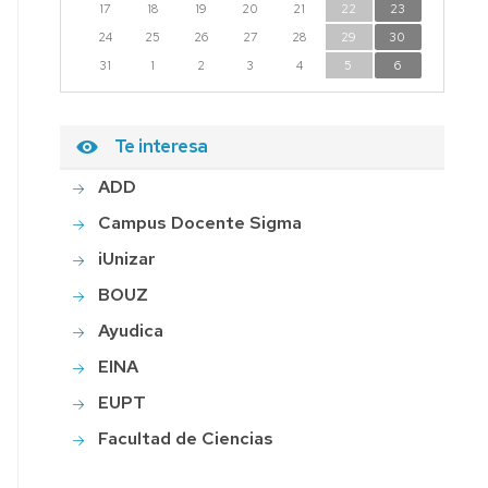
17
18
19
20
21
22
23
24
25
26
27
28
29
30
31
1
2
3
4
5
6
Te interesa
ADD
Campus Docente Sigma
iUnizar
BOUZ
Ayudica
EINA
EUPT
Facultad de Ciencias