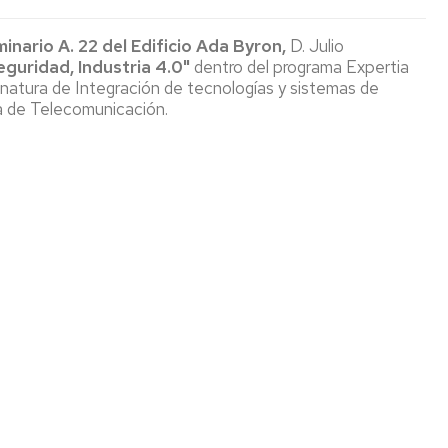
CALENDARIO
minario A. 22 del Edificio Ada Byron,
D. Julio
EINA
eguridad, Industria
4.0"
dentro del programa Expertia
gnatura de Integración de tecnologías y sistemas de
ía de Telecomunicación.