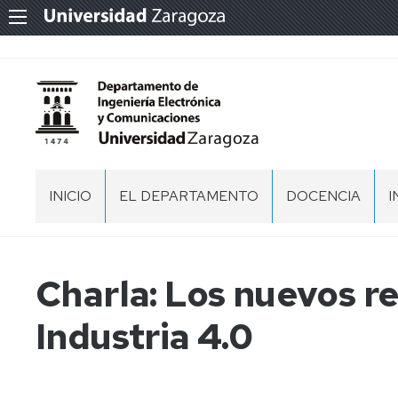
INICIO
EL DEPARTAMENTO
DOCENCIA
I
PRESENTACIÓN
DOCENCIA
EN
GRADOS
ORGANIZACIÓN
EQUIPO
Charla: Los nuevos r
Y
DIRECCIÓN
D
MÁSTERES
I
ESPACIOS
NORMATIVA
Industria 4.0
COMISION
RECINTOS
PERMANENTE
ACTAS,
MEMORIAS
MEMORIAS
RECINTOS
DEL
T
Y
COORDINADORES
DEPARTAMENTO
DOCUMENTOS
DE