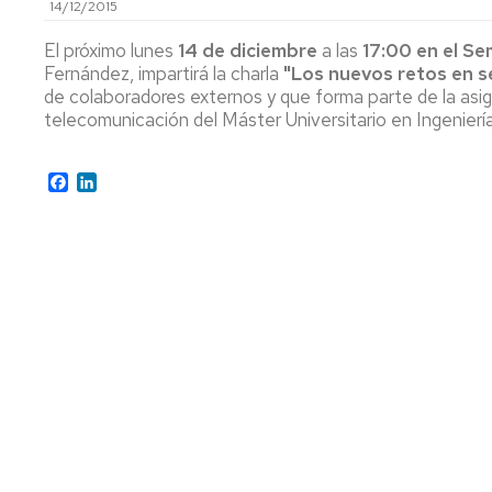
14/12/2015
AREA
CONSEJO
ENTIDADES
DE
El próximo lunes
14 de diciembre
a las
17:00 en el Se
COLABORADORAS
CONSEJO
DEPARTAMENTO
Fernández, impartirá la charla
"Los nuevos retos en s
DEPARTAMENTO
de colaboradores externos y que forma parte de la asi
IMPRESOS
COMISIÓN
telecomunicación del Máster Universitario en Ingenier
PERMANENTE
Facebook
LinkedIn