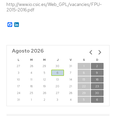
http://www.io.csic.es/Web_GPL/vacancies/FPU-
2015-2016.pdf
Facebook
LinkedIn
Agosto 2026
Paginación
L
M
M
J
V
S
D
27
28
29
30
31
1
2
3
4
5
6
7
8
9
10
11
12
13
14
15
16
17
18
19
20
21
22
23
24
25
26
27
28
29
30
31
1
2
3
4
5
6