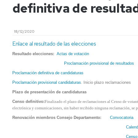
definitiva de resulta
AREA
CONSEJO
ENTIDADES
DE
COLABORADORAS
CONSEJO
DEPARTAMENTO
DEPARTAMENTO
IMPRESOS
COMISIÓN
18/12/2020
PERMANENTE
Enlace al resultado de las elecciones
Resultado elecciones:
Actas de votación
Proclamación provisional de resultados
Proclamación definitiva de candidaturas
Proclamación provisional candidaturas
. Inicio plazo reclamaciones
Plazo de presentación de candidaturas
Censo definitivo:
Finalizado el plazo de reclamaciones al Censo de votan
electrónica y comunicaciones, sin haber recibido ninguna reclamación, se 
Renovación miembros Consejo Departamento:
Convocatoria
Calend
Censo