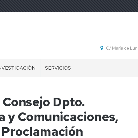
C/ María de Lun
NVESTIGACIÓN
SERVICIOS
DOCTORADO
COMISIONES
RESERVA
DE
SALAS
COORDINACIÓN
GRUPOS
 Consejo Dpto.
ACADÉMICA
E
RESERVA
NVESTIGACIÓN
EQUIPOS
ca y Comunicaciones,
BASE
DE
RESERVA
DATOS
LABORATORIOS
. Proclamación
ESIS-
TESEO
INTRANET