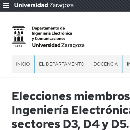
INICIO
EL DEPARTAMENTO
DOCENCIA
I
PRESENTACIÓN
DOCENCIA
EN
GRADOS
ORGANIZACIÓN
EQUIPO
Elecciones miembros
Y
DIRECCIÓN
D
MÁSTERES
I
ESPACIOS
NORMATIVA
Ingeniería Electróni
COMISION
RECINTOS
PERMANENTE
ACTAS,
MEMORIAS
MEMORIAS
RECINTOS
DEL
sectores D3, D4 y D5
T
Y
COORDINADORES
DEPARTAMENTO
DOCUMENTOS
DE