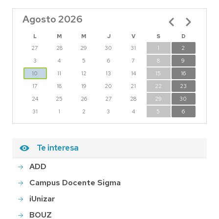
Agosto 2026
Paginación
L
M
M
J
V
S
D
27
28
29
30
31
1
2
3
4
5
6
7
8
9
10
11
12
13
14
15
16
17
18
19
20
21
22
23
24
25
26
27
28
29
30
31
1
2
3
4
5
6
Te interesa
ADD
Campus Docente Sigma
iUnizar
BOUZ