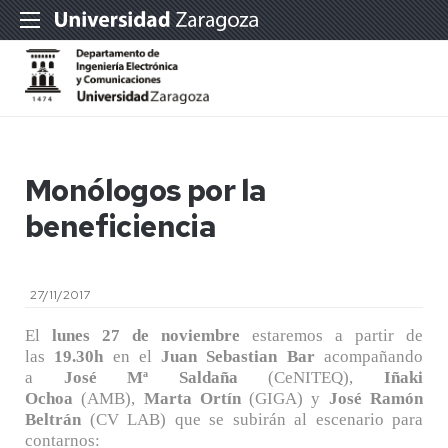
Monólogos por la
beneficiencia
27/11/2017
El
lunes 27 de noviembre
estaremos a partir de
las
19.30h
en el
Juan Sebastian Bar
acompañando
a
José Mª Saldaña
(CeNITEQ),
Iñaki
Ochoa
(AMB),
Marta Ortín
(GIGA) y
José Ramón
Beltrán
(CV LAB) que se subirán al escenario para
contarnos: