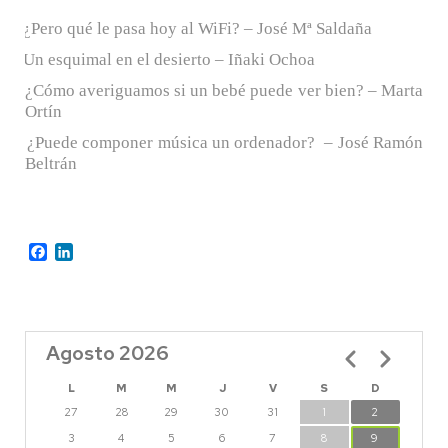
¿Pero qué le pasa hoy al WiFi? – José Mª Saldaña
·
Un esquimal en el desierto – Iñaki Ochoa
·
¿Cómo averiguamos si un bebé puede ver bien? – Marta
·
Ortín
¿Puede componer música un ordenador? – José Ramón
·
Beltrán
Facebook
LinkedIn
Agosto 2026
Paginación
L
M
M
J
V
S
D
27
28
29
30
31
1
2
3
4
5
6
7
8
9