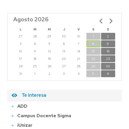
Agosto 2026
Paginación
L
M
M
J
V
S
D
27
28
29
30
31
1
2
3
4
5
6
7
8
9
10
11
12
13
14
15
16
17
18
19
20
21
22
23
24
25
26
27
28
29
30
31
1
2
3
4
5
6
Te interesa
ADD
Campus Docente Sigma
iUnizar