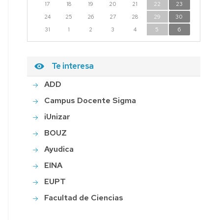
17
18
19
20
21
22
23
24
25
26
27
28
29
30
31
1
2
3
4
5
6
Te interesa
ADD
Campus Docente Sigma
iUnizar
BOUZ
Ayudica
EINA
EUPT
Facultad de Ciencias