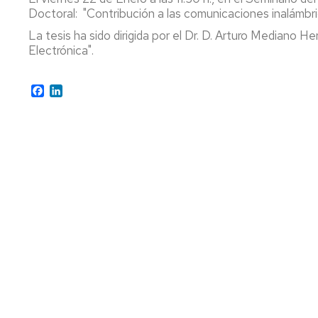
Doctoral: "Contribución a las comunicaciones inalámbri
AREA
CONSEJO
ENTIDADES
DE
La tesis ha sido dirigida por el Dr. D. Arturo Mediano 
COLABORADORAS
CONSEJO
DEPARTAMENTO
Electrónica".
DEPARTAMENTO
IMPRESOS
COMISIÓN
PERMANENTE
Facebook
LinkedIn