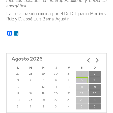
médicos basados en interoperabilidad y eficiencia
energética
.
La Tesis ha sido dirigida por el Dr. D. Ignacio Martínez
Ruiz y D. José Luis Bernal Agustín.
Facebook
LinkedIn
Agosto 2026
Paginación
L
M
M
J
V
S
D
27
28
29
30
31
1
2
3
4
5
6
7
8
9
10
11
12
13
14
15
16
17
18
19
20
21
22
23
24
25
26
27
28
29
30
31
1
2
3
4
5
6