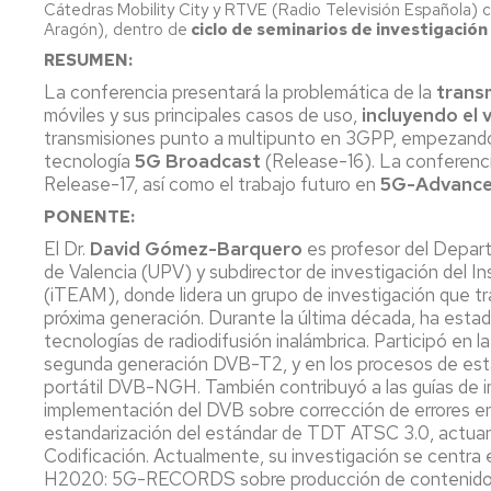
Cátedras Mobility City y RTVE (Radio Televisión Española) co
Aragón), dentro de
ciclo de seminarios de investigación
RESUMEN:
La conferencia presentará la problemática de la
trans
móviles y sus principales casos de uso,
incluyendo el
transmisiones punto a multipunto en 3GPP, empezando 
tecnología
5G Broadcast
(Release-16). La conferenci
Release-17, así como el trabajo futuro en
5G-Advanc
PONENTE:
El Dr.
David Gómez-Barquero
es profesor del Depar
de Valencia (UPV) y subdirector de investigación del I
(iTEAM), donde lidera un grupo de investigación que t
próxima generación. Durante la última década, ha esta
tecnologías de radiodifusión inalámbrica. Participó en la
segunda generación DVB-T2, y en los procesos de estan
portátil DVB-NGH. También contribuyó a las guías de 
implementación del DVB sobre corrección de errores en 
estandarización del estándar de TDT ATSC 3.0, actua
Codificación. Actualmente, su investigación se centra
H2020: 5G-RECORDS sobre producción de contenido 5