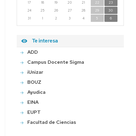
17
18
19
20
21
22
23
24
25
26
27
28
29
30
31
1
2
3
4
5
6
Te interesa
ADD
Campus Docente Sigma
iUnizar
BOUZ
Ayudica
EINA
EUPT
Facultad de Ciencias