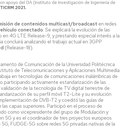
n apoyo del I3A (Instituto de Investigación de Ingeniería de
 TICRM 2021.
misión de contenidos multicast/broadcast
en redes
 vehículo conectado
. Se explicará la evolución de las
en 4G LTE Release-9, y prestando especial interés a la
a concluirá analizando el trabajo actual en 3GPP
ed
(Release-18).
tamento de Comunicación de la Universidad Politécnica
nstituto de Telecomunicaciones y Aplicaciones Multimedia
rabaja en tecnologías de comunicaciones inalámbricas de
do participando activamente estandarización de las
 validación de la tecnología de TV digital terrestre de
darización de su perfil móvil T2-Lite y su evolución
implementación de DVB-T2 y coeditó las guías de
las capas superiores. Participó en el proceso de
ndo como vicepresidente del grupo de Modulación y
 en 5G y es el coordinador de tres proyectos europeos
G, FUDGE-5G sobre redes 5G privadas nativas de la