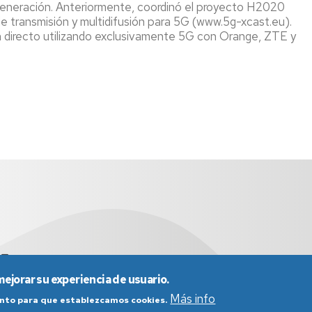
neración. Anteriormente, coordinó el proyecto H2020
 transmisión y multidifusión para 5G (www.5g-xcast.eu).
en directo utilizando exclusivamente 5G con Orange, ZTE y
+34 976 761948
mejorar su experiencia de usuario.
Más info
iento para que establezcamos cookies.