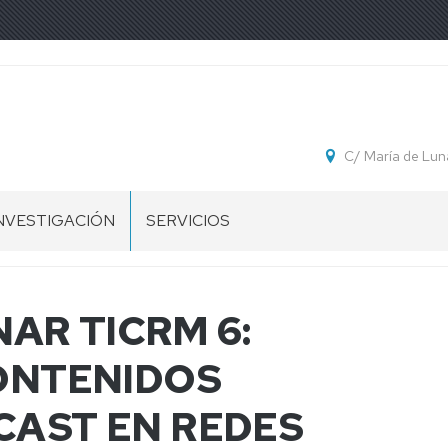
C/ María de Lun
NVESTIGACIÓN
SERVICIOS
DOCTORADO
COMISIONES
RESERVA
DE
SALAS
COORDINACIÓN
GRUPOS
NAR TICRM 6:
ACADÉMICA
E
RESERVA
NVESTIGACIÓN
EQUIPOS
ONTENIDOS
BASE
DE
RESERVA
DATOS
LABORATORIOS
AST EN REDES
ESIS-
TESEO
INTRANET