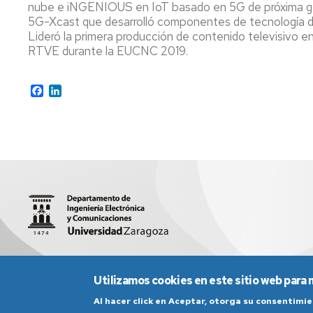
nube e iNGENIOUS en IoT basado en 5G de próxima ge
5G-Xcast que desarrolló componentes de tecnología de
Lideró la primera producción de contenido televisivo 
RTVE durante la EUCNC 2019.
Facebook
LinkedIn
C/ María de Luna 1 - 50018 Zaragoza
sed5008@unizar.es
Utilizamos cookies en este sitio web para 
Al hacer click en Aceptar, otorga su consentim