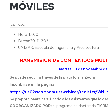
MÓVILES
AREA
CONSEJO
ENTIDADES
DE
COLABORADORAS
CONSEJO
DEPARTAMENTO
DEPARTAMENTO
IMPRESOS
COMISIÓN
22/11/2021
PERMANENTE
Hora: 17:00
Fecha:30-11-2021
UNIZAR. Escuela de Ingeniería y Arquitectura
TRANSMISIÓN DE CONTENIDOS MULT
Martes 30 de noviembre de 
Se puede seguir a través de la plataforma Zoom
Inscribirse en la página:
https://us02web.zoom.us/webinar/register/W
Se proporcionará certificado a los asistentes que lo d
COORGANIZADO POR:
el programa de doctorado TICRM (