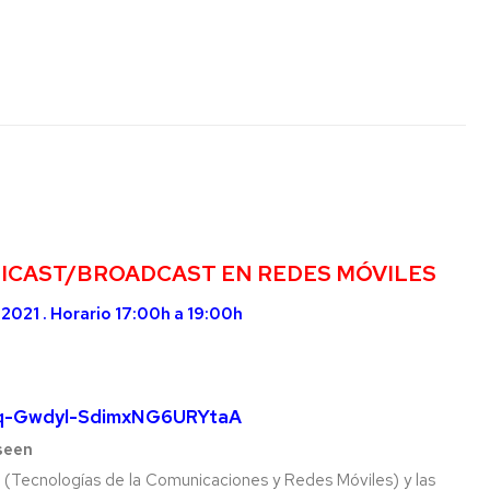
CALENDARIO
EINA
ICAST/BROADCAST EN REDES MÓVILES
2021 . Horario 17:00h a 19:00h
N_q-Gwdyl-SdimxNG6URYtaA
eseen
Tecnologías de la Comunicaciones y Redes Móviles) y las