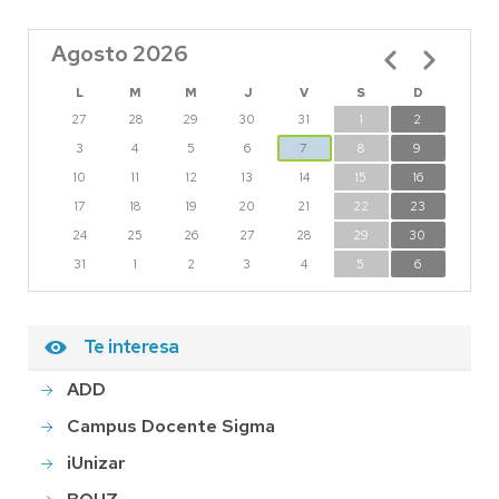
Agosto 2026
Paginación
L
M
M
J
V
S
D
27
28
29
30
31
1
2
3
4
5
6
7
8
9
10
11
12
13
14
15
16
17
18
19
20
21
22
23
24
25
26
27
28
29
30
31
1
2
3
4
5
6
Te interesa
ADD
Campus Docente Sigma
iUnizar