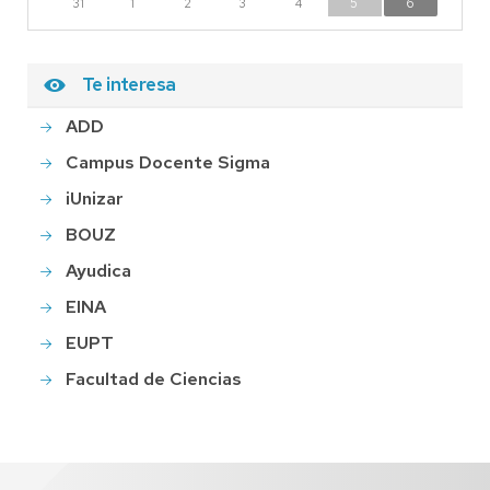
31
1
2
3
4
5
6
Te interesa
ADD
Campus Docente Sigma
iUnizar
BOUZ
Ayudica
EINA
EUPT
Facultad de Ciencias