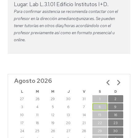
Lugar: Lab L.3.1.01 Edificio Institutos I+D..
Para confirmar asistencia se recomienda contactar con el
profesor en la dirección amediano@unizar.es. Se pueden
tener tutorías en otros días/horas acordándolo con el
profesor previamente así como en formato presencial u
online.
Agosto 2026
Paginación
L
M
M
J
V
S
D
27
28
29
30
31
1
2
3
4
5
6
7
8
9
10
11
12
13
14
15
16
17
18
19
20
21
22
23
24
25
26
27
28
29
30