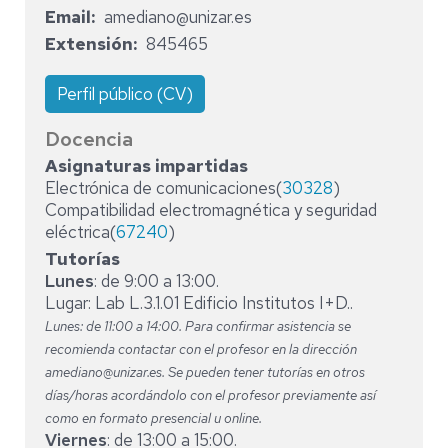
Email
amediano@unizar.es
Extensión
845465
Perfil público (CV)
Docencia
Asignaturas impartidas
Electrónica de comunicaciones(
30328
)
Compatibilidad electromagnética y seguridad
eléctrica(
67240
)
Tutorías
Lunes
: de 9:00 a 13:00.
Lugar: Lab L.3.1.01 Edificio Institutos I+D..
Lunes: de 11:00 a 14:00. Para confirmar asistencia se
recomienda contactar con el profesor en la dirección
amediano@unizar.es. Se pueden tener tutorías en otros
días/horas acordándolo con el profesor previamente así
como en formato presencial u online.
Viernes
: de 13:00 a 15:00.