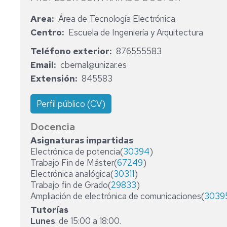
AREA
CONSEJO
Area
Área de Tecnología Electrónica
ENTIDADES
DE
COLABORADORAS
CONSEJO
DEPARTAMENTO
Centro
Escuela de Ingeniería y Arquitectura
DEPARTAMENTO
Teléfono exterior
IMPRESOS
COMISIÓN
876555583
PERMANENTE
Email
cbernal@unizar.es
Extensión
845583
Perfil público (CV)
Docencia
Asignaturas impartidas
Electrónica de potencia(
30394
)
Trabajo Fin de Máster(
67249
)
Electrónica analógica(
30311
)
Trabajo fin de Grado(
29833
)
Ampliación de electrónica de comunicaciones(
3039
Tutorías
Lunes
: de 15:00 a 18:00.