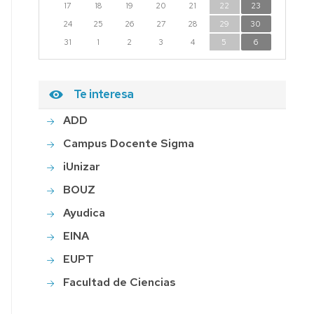
17
18
19
20
21
22
23
24
25
26
27
28
29
30
31
1
2
3
4
5
6
Te interesa
ADD
Campus Docente Sigma
iUnizar
BOUZ
Ayudica
EINA
EUPT
Facultad de Ciencias