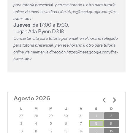
para tutoría presencial, y en ese horario u otro para tutoría
online vía meet en la dirección https://meet.google.com/fnz-
bwmr-apv
Jueves
: de 17:00 a 19:30.
Lugar: Ada Byron D3.18.
Concertar cita para tutoría por email, en el horario reflejado
para tutoría presencial, y en ese horario u otro para tutoría
online vía meet en la dirección https://meet.google.com/fnz-
bwmr-apv
Agosto 2026
Paginación
L
M
M
J
V
S
D
27
28
29
30
31
1
2
3
4
5
6
7
8
9
10
11
12
13
14
15
16