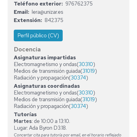
Teléfono exterior
976762375
Email
lera@unizar.es
Extensión
842375
Perfil público (CV)
Docencia
Asignaturas impartidas
Electromagnetismo y ondas(
30310
)
Medios de transmisión guiada(
31019
)
Radiación y propagación(
30374
)
Asignaturas coordinadas
Electromagnetismo y ondas(
30310
)
Medios de transmisión guiada(
31019
)
Radiación y propagación(
30374
)
Tutorías
Martes
: de 10:00 a 13:10.
Lugar: Ada Byron D3.18.
Concertar cita para tutoría por email, en el horario reflejado