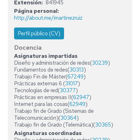
Extensión
841945
Página personal
http://about.me/imartinezruiz
Perfil público (CV)
Docencia
Asignaturas impartidas
Diseño y administración de redes(
30239
)
Fundamentos de redes(
30313
)
Trabajo Fin de Máster(
67249
)
Prácticas externas 6 (
31017
)
Tecnologías de red(
30377
)
Prácticas en empresas II(
62947
)
Internet para las cosas(
62949
)
Trabajo fin de Grado (Sistemas de
Telecomunicación)(
30364
)
Trabajo fin de Grado (Telemática)(
30365
)
Asignaturas coordinadas