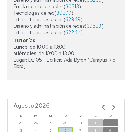
Diseño y administración de redes(
30239
)
Fundamentos de redes(
30313
)
Tecnologías de red(
30377
)
Internet para las cosas(
62949
)
Diseño y administración de redes(
39539
)
Internet para las cosas(
62244
)
Tutorías
Lunes
: de 10:00 a 13:00.
Miércoles
: de 10:00 a 13:00.
Lugar: D2.05 - Edificio Ada Byron (Campus Río
Ebro).
Agosto 2026
Paginación
L
M
M
J
V
S
D
27
28
29
30
31
1
2
3
4
5
6
7
8
9