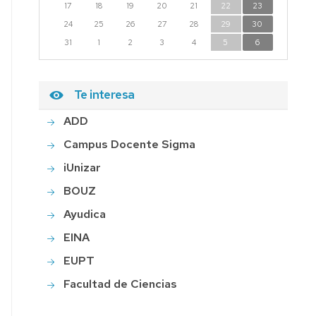
17
18
19
20
21
22
23
24
25
26
27
28
29
30
31
1
2
3
4
5
6
Te interesa
ADD
Campus Docente Sigma
iUnizar
BOUZ
Ayudica
EINA
EUPT
Facultad de Ciencias