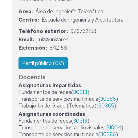
AREA
CONSEJO
Area
Área de Ingeniería Telemática
ENTIDADES
DE
COLABORADORAS
CONSEJO
DEPARTAMENTO
Centro
Escuela de Ingeniería y Arquitectura
DEPARTAMENTO
Teléfono exterior
IMPRESOS
COMISIÓN
976762158
PERMANENTE
Email
jruiz@unizar.es
Extensión
842158
Perfil público (CV)
Docencia
Asignaturas impartidas
Fundamentos de redes(
30313
)
Transporte de servicios multimedia(
30386
)
Trabajo fin de Grado (Telemática)(
30365
)
Asignaturas coordinadas
Fundamentos de redes(
30313
)
Transporte de servicios audiovisuales(
31004
)
Transporte de servicios multimedia(
30386
)