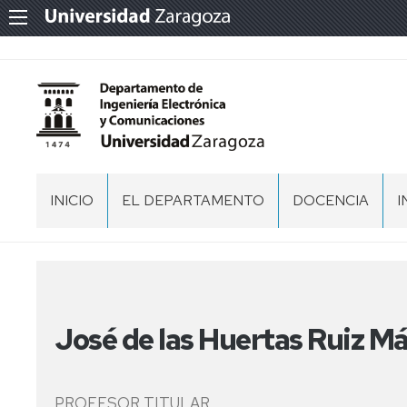
INICIO
EL DEPARTAMENTO
DOCENCIA
I
PRESENTACIÓN
DOCENCIA
EN
GRADOS
ORGANIZACIÓN
EQUIPO
Y
DIRECCIÓN
D
MÁSTERES
I
ESPACIOS
NORMATIVA
José de las Huertas Ruiz M
COMISION
RECINTOS
PERMANENTE
ACTAS,
MEMORIAS
MEMORIAS
RECINTOS
DEL
T
Y
COORDINADORES
DEPARTAMENTO
PROFESOR TITULAR
DOCUMENTOS
DE