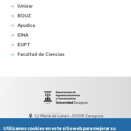
iUnizar
BOUZ
Ayudica
EINA
EUPT
Facultad de Ciencias
C/ María de Luna 1 - 50018 Zaragoza
sed5008@unizar.es
+34 976 761948
Utilizamos cookies en este sitio web para mejorar su