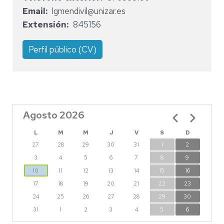
Email
lgmendivil@unizar.es
Extensión
845156
Perfil público (CV)
Agosto 2026
Paginación
L
M
M
J
V
S
D
27
28
29
30
31
1
2
3
4
5
6
7
8
9
10
11
12
13
14
15
16
17
18
19
20
21
22
23
24
25
26
27
28
29
30
31
1
2
3
4
5
6