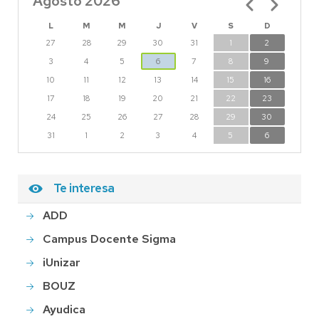
Agosto 2026
L
M
M
J
V
S
D
27
28
29
30
31
1
2
3
4
5
6
7
8
9
10
11
12
13
14
15
16
17
18
19
20
21
22
23
24
25
26
27
28
29
30
31
1
2
3
4
5
6
Te interesa
ADD
Campus Docente Sigma
iUnizar
BOUZ
Ayudica