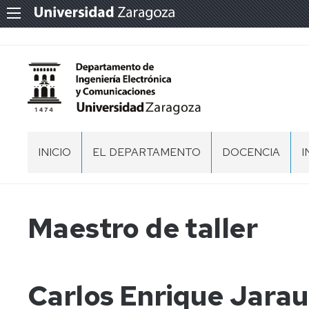
INICIO
EL DEPARTAMENTO
DOCENCIA
I
PRESENTACIÓN
DOCENCIA
EN
GRADOS
ORGANIZACIÓN
EQUIPO
Maestro de taller
Y
DIRECCIÓN
D
MÁSTERES
I
ESPACIOS
NORMATIVA
COMISION
RECINTOS
PERMANENTE
ACTAS,
MEMORIAS
MEMORIAS
RECINTOS
DEL
Carlos Enrique Jarau
T
Y
COORDINADORES
DEPARTAMENTO
DOCUMENTOS
DE