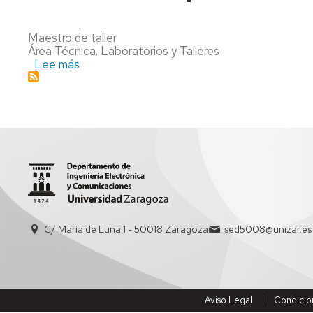
AREA
CONSEJO
ENTIDADES
DE
Maestro de taller
COLABORADORAS
CONSEJO
DEPARTAMENTO
Área Técnica. Laboratorios y Talleres
DEPARTAMENTO
Lee más
sobre
IMPRESOS
COMISIÓN
Carlos
PERMANENTE
Enrique
Jarauta
Tramullas
C/ María de Luna 1 - 50018 Zaragoza
sed5008@unizar.es
Aviso Legal
Condicio