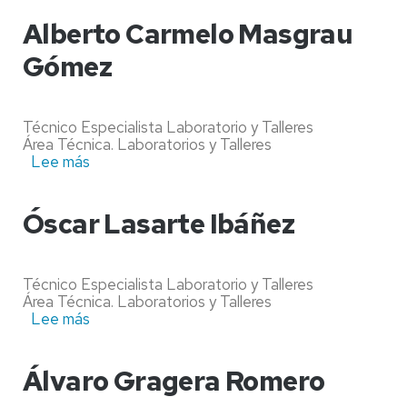
Luis
Pérez
Alberto Carmelo Masgrau
Yécora
Gómez
Técnico Especialista Laboratorio y Talleres
Área Técnica. Laboratorios y Talleres
Lee más
sobre
Alberto
Carmelo
Masgrau
Óscar Lasarte Ibáñez
Gómez
Técnico Especialista Laboratorio y Talleres
Área Técnica. Laboratorios y Talleres
Lee más
sobre
Óscar
Lasarte
Ibáñez
Álvaro Gragera Romero