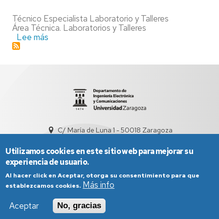
Técnico Especialista Laboratorio y Talleres
Área Técnica. Laboratorios y Talleres
Lee más
sobre
Álvaro
Gragera
Romero
C/ María de Luna 1 - 50018 Zaragoza
sed5008@unizar.es
+34 976 761948
Utilizamos cookies en este sitio web para mejorar su
experiencia de usuario.
Al hacer click en Aceptar, otorga su consentimiento para que
Más info
establezcamos cookies.
Aceptar
No, gracias
Aviso Legal
Condiciones generales de uso
Política de Privacidad
Política de Cookies