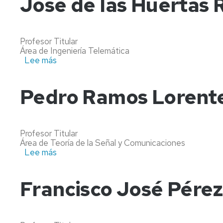
José de las Huertas 
Profesor Titular
Área de Ingeniería Telemática
Lee más
sobre
José
de
las
Pedro Ramos Lorent
Huertas
Ruiz
Más
Profesor Titular
Área de Teoría de la Señal y Comunicaciones
Lee más
sobre
Pedro
Ramos
Lorente
Francisco José Pérez