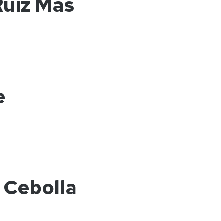
Ruiz Más
e
 Cebolla