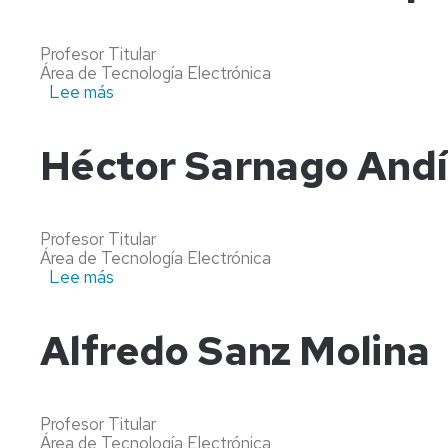
AREA
CONSEJO
ENTIDADES
DE
Profesor Titular
COLABORADORAS
CONSEJO
DEPARTAMENTO
Área de Tecnología Electrónica
DEPARTAMENTO
Lee más
sobre
IMPRESOS
COMISIÓN
Isidro
PERMANENTE
Urriza
Parroqué
Héctor Sarnago And
Profesor Titular
Área de Tecnología Electrónica
Lee más
sobre
Héctor
Sarnago
Andía
Alfredo Sanz Molina
Profesor Titular
Área de Tecnología Electrónica