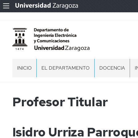
INICIO
EL DEPARTAMENTO
DOCENCIA
I
PRESENTACIÓN
DOCENCIA
EN
GRADOS
ORGANIZACIÓN
EQUIPO
Profesor Titular
Y
DIRECCIÓN
D
MÁSTERES
I
ESPACIOS
NORMATIVA
COMISION
RECINTOS
PERMANENTE
ACTAS,
MEMORIAS
MEMORIAS
RECINTOS
DEL
Isidro Urriza Parroqu
T
Y
COORDINADORES
DEPARTAMENTO
DOCUMENTOS
DE