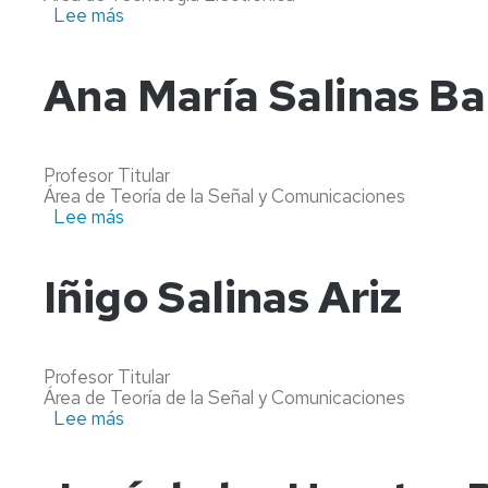
Lee más
sobre
Alfredo
Sanz
Molina
Ana María Salinas Ba
Profesor Titular
Área de Teoría de la Señal y Comunicaciones
Lee más
sobre
Ana
María
Salinas
Iñigo Salinas Ariz
Baldellou
Profesor Titular
Área de Teoría de la Señal y Comunicaciones
Lee más
sobre
Iñigo
Salinas
Ariz