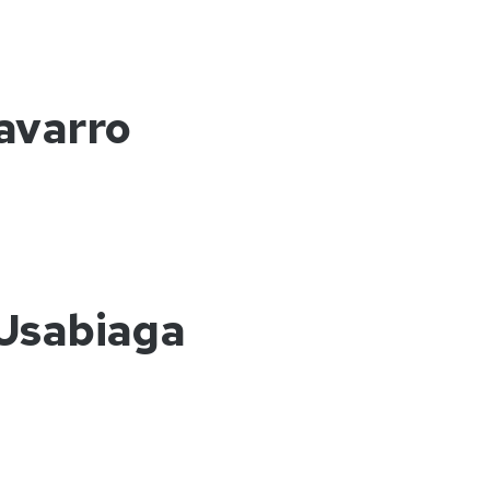
avarro
 Usabiaga