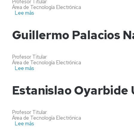
Profesor Titular
Área de Tecnología Electrónica
Lee más
sobre
Francisco
José
Pérez
Guillermo Palacios N
Cebolla
Profesor Titular
Área de Tecnología Electrónica
Lee más
sobre
Guillermo
Palacios
Navarro
Estanislao Oyarbide
Profesor Titular
Área de Tecnología Electrónica
Lee más
sobre
Paginación
Estanislao