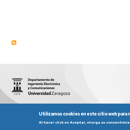
Oyarbide
Usabiaga
C/ María de Luna 1 - 50018 Zaragoza
sed5008@unizar.es
Utilizamos cookies en este sitio web para 
Al hacer click en Aceptar, otorga su consentim