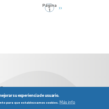
Página
Siguiente
››
1
página
+34 976 761948
mejorar su experiencia de usuario.
Más info
iento para que establezcamos cookies.