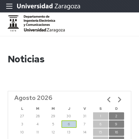
Noticias
Agosto 2026
Paginación
L
M
M
J
V
S
D
27
28
29
30
31
1
2
3
4
5
6
7
8
9
10
11
12
13
14
15
16