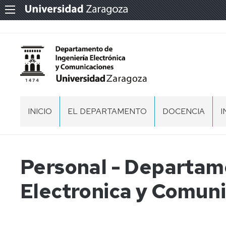
INICIO
EL DEPARTAMENTO
DOCENCIA
I
PRESENTACIÓN
DOCENCIA
EN
GRADOS
ORGANIZACIÓN
EQUIPO
Personal - Departam
Y
DIRECCIÓN
D
MÁSTERES
I
ESPACIOS
NORMATIVA
Electronica y Comun
COMISION
RECINTOS
PERMANENTE
ACTAS,
MEMORIAS
MEMORIAS
RECINTOS
DEL
T
Y
COORDINADORES
DEPARTAMENTO
DOCUMENTOS
DE