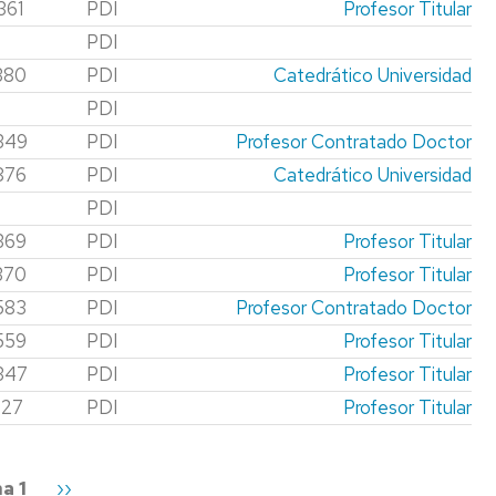
361
PDI
Profesor Titular
PDI
380
PDI
Catedrático Universidad
PDI
349
PDI
Profesor Contratado Doctor
876
PDI
Catedrático Universidad
PDI
369
PDI
Profesor Titular
370
PDI
Profesor Titular
583
PDI
Profesor Contratado Doctor
559
PDI
Profesor Titular
347
PDI
Profesor Titular
927
PDI
Profesor Titular
a 1
Siguiente
››