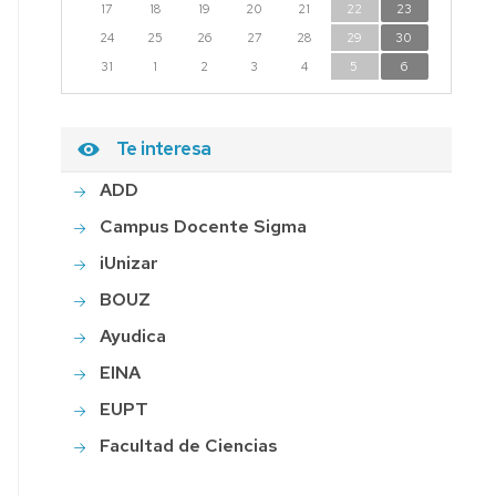
17
18
19
20
21
22
23
24
25
26
27
28
29
30
31
1
2
3
4
5
6
Te interesa
ADD
Campus Docente Sigma
iUnizar
BOUZ
Ayudica
EINA
EUPT
Facultad de Ciencias