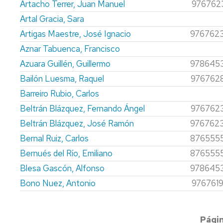
Artacho Terrer, Juan Manuel
976762
Artal Gracia, Sara
Artigas Maestre, José Ignacio
976762
Aznar Tabuenca, Francisco
Azuara Guillén, Guillermo
978645
Bailón Luesma, Raquel
976762
Barreiro Rubio, Carlos
Beltrán Blázquez, Fernando Ángel
976762
Beltrán Blázquez, José Ramón
976762
Bernal Ruiz, Carlos
876555
Bernués del Río, Emiliano
876555
Blesa Gascón, Alfonso
978645
Bono Nuez, Antonio
976761
Paginación
Págin