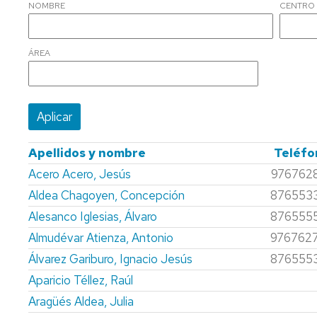
NOMBRE
CENTRO
AREA
CONSEJO
ENTIDADES
DE
COLABORADORAS
CONSEJO
DEPARTAMENTO
ÁREA
DEPARTAMENTO
IMPRESOS
COMISIÓN
PERMANENTE
Apellidos y nombre
Teléfo
Acero Acero, Jesús
976762
Aldea Chagoyen, Concepción
876553
Alesanco Iglesias, Álvaro
876555
Almudévar Atienza, Antonio
976762
Álvarez Gariburo, Ignacio Jesús
876555
Aparicio Téllez, Raúl
Aragüés Aldea, Julia