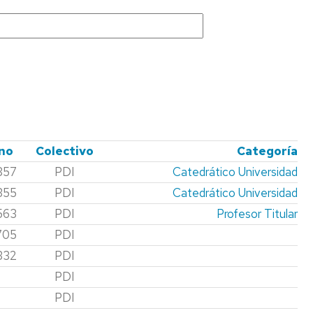
CALENDARIO
EINA
no
Colectivo
Categoría
857
PDI
Catedrático Universidad
355
PDI
Catedrático Universidad
563
PDI
Profesor Titular
705
PDI
332
PDI
PDI
PDI