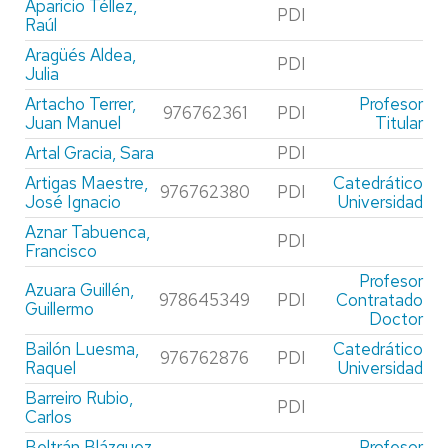
Aparicio Téllez,
PDI
Raúl
Aragüés Aldea,
PDI
Julia
Artacho Terrer,
Profesor
976762361
PDI
Juan Manuel
Titular
Artal Gracia, Sara
PDI
Artigas Maestre,
Catedrático
976762380
PDI
José Ignacio
Universidad
Aznar Tabuenca,
PDI
Francisco
Profesor
Azuara Guillén,
978645349
PDI
Contratado
Guillermo
Doctor
Bailón Luesma,
Catedrático
976762876
PDI
Raquel
Universidad
Barreiro Rubio,
PDI
Carlos
Beltrán Blázquez,
Profesor