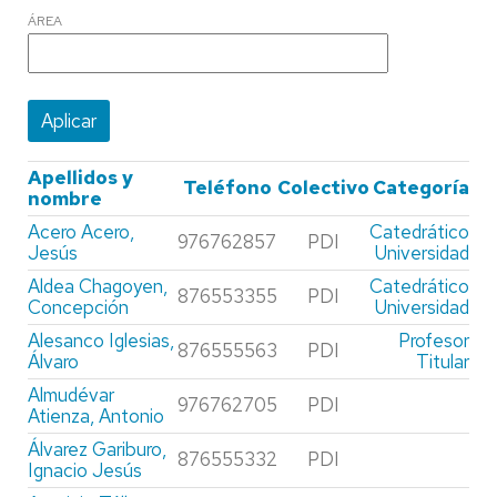
ÁREA
Apellidos y
Teléfono
Colectivo
Categoría
nombre
Acero Acero,
Catedrático
976762857
PDI
Jesús
Universidad
Aldea Chagoyen,
Catedrático
876553355
PDI
Concepción
Universidad
Alesanco Iglesias,
Profesor
876555563
PDI
Álvaro
Titular
Almudévar
976762705
PDI
Atienza, Antonio
Álvarez Gariburo,
876555332
PDI
Ignacio Jesús