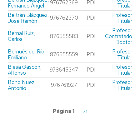
976762369
PDI
Fernando Ángel
Titular
Beltrán Blázquez,
Profesor
976762370
PDI
José Ramón
Titular
Profesor
Bernal Ruiz,
876555583
PDI
Contratado
Carlos
Doctor
Bernués del Río,
Profesor
876555559
PDI
Emiliano
Titular
Blesa Gascón,
Profesor
978645347
PDI
Alfonso
Titular
Bono Nuez,
Profesor
976761927
PDI
Antonio
Titular
Paginación
Página 1
Siguiente
››
página