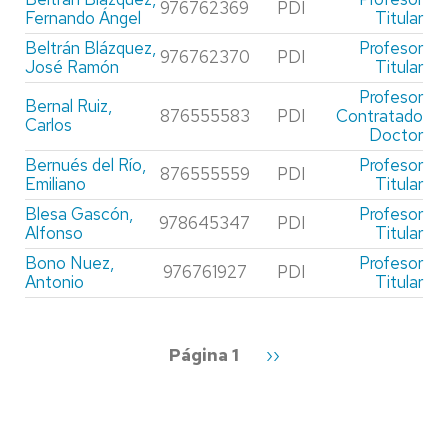
976762369
PDI
Fernando Ángel
Titular
Beltrán Blázquez,
Profesor
976762370
PDI
José Ramón
Titular
Profesor
Bernal Ruiz,
876555583
PDI
Contratado
Carlos
Doctor
Bernués del Río,
Profesor
876555559
PDI
Emiliano
Titular
Blesa Gascón,
Profesor
978645347
PDI
Alfonso
Titular
Bono Nuez,
Profesor
976761927
PDI
Antonio
Titular
Paginación
Página 1
Siguiente
››
página