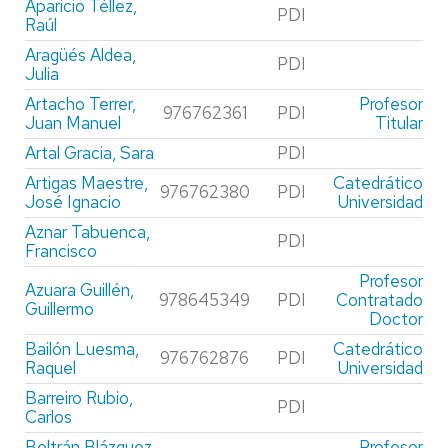
Aparicio Téllez,
PDI
Raúl
Aragüés Aldea,
PDI
Julia
Artacho Terrer,
Profesor
976762361
PDI
Juan Manuel
Titular
Artal Gracia, Sara
PDI
Artigas Maestre,
Catedrático
976762380
PDI
José Ignacio
Universidad
Aznar Tabuenca,
PDI
Francisco
Profesor
Azuara Guillén,
978645349
PDI
Contratado
Guillermo
Doctor
Bailón Luesma,
Catedrático
976762876
PDI
Raquel
Universidad
Barreiro Rubio,
PDI
Carlos
Beltrán Blázquez,
Profesor