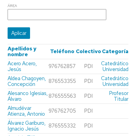
ÁREA
Apellidos y
Teléfono
Colectivo
Categoría
nombre
Acero Acero,
Catedrático
976762857
PDI
Jesús
Universidad
Aldea Chagoyen,
Catedrático
876553355
PDI
Concepción
Universidad
Alesanco Iglesias,
Profesor
876555563
PDI
Álvaro
Titular
Almudévar
976762705
PDI
Atienza, Antonio
Álvarez Gariburo,
876555332
PDI
Ignacio Jesús